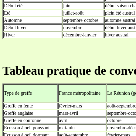
Début été
juin
début saison 
Eté
juillet-août
plein été austral
Automne
septembre-octobre
automne austral
Début hiver
novembre
début hiver aust
Hiver
décembre-janvier
hiver austral
Tableau pratique de conve
Type de greffe
France métropolitaine
La Réunion (
Greffe en fente
février-mars
août-septembr
Greffe anglaise
mars-avril
septembre-oct
Greffe en couronne
avril
octobre
Ecusson à oeil poussant
mai-juin
novembre-déc
Ecusson à oeil dormant
août-septembre
février-mars