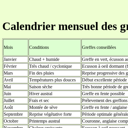
Calendrier mensuel des g
Mois
Conditions
Greffes conseillées
Janvier
Chaud + humide
Greffe en vert, écusson ac
Février
Très chaud / cyclonique
Ecusson à oeil dormant (f
Mars
Fin des pluies
Reprise progressive des g
Avril
Températures plus douces
Début excellente période 
Mai
Saison sèche
Très bonne période de gr
Juin
Hiver austral
Greffe en fente possible
Juillet
Frais et sec
Prélevement des greffons
Août
Montée de sève
Greffe en fente / anglaise
Septembre
Reprise végétative forte
Période optimale général
Octobre
Printemps austral
Couronne, anglaise comp
Novembre
Chaleur croissante
Ecusson à oeil poussant